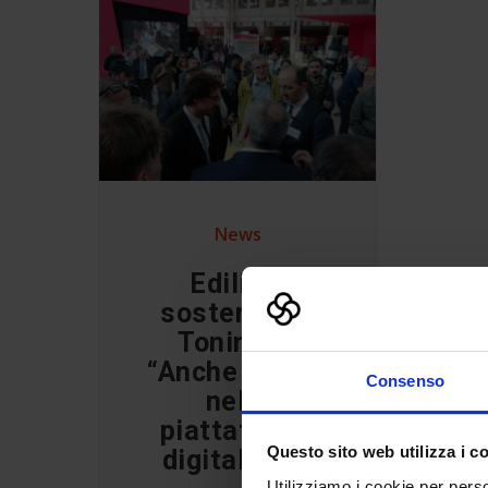
News
Edilizia
sostenibile,
Toninelli:
“Anche l’Italia
Consenso
nella
piattaforma
Questo sito web utilizza i c
digitale Ue”
Utilizziamo i cookie per perso