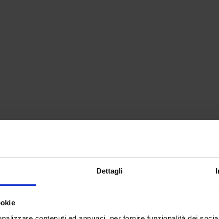
Dettagli
ookie
nalizzare contenuti ed annunci, per fornire funzionalità dei socia