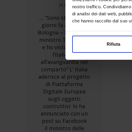
24 Ott
nostro traffico. Condividiamo 
di analisi dei dati web, pubbl
…. “Sono stato pochi
che hanno raccolto dal suo uti
giorni fa al Saie di
Bologna – ha detto il
ministro Toninelli -,
Rifiuta
e ho visto quanto
l’Italia sia
all’avanguardia nel
comparto” L’ Italia
aderisce al progetto
di Piattaforma
Digitale Europea
sugli oggetti
costruttivi: lo ha
annunciato con un
post su Facebook
il ministro delle