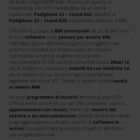
dedicato il Digital&BIM Italia. Proprio per questo, la
presenza di STA DATA sarà doppia: da un lato al
tradizionale
Padiglione 32 – Stand A62
, dall’altro al
Padiglione 33 – Stand A58
, interamente dedicato al BIM.
STA DATA si occupa di
BIM strutturale
da più di dieci anni,
e i suoi
software
sono
pensati per essere BIM
dall’origine, grazie all’interfaccia grafica ad oggetti e alle
potenti funzionalità per l’elaborazione del modello,
rispondendo a tutte le esigenze per una vera
interoperabilità. Al SAIE saranno presentati i nuovi
3Muri 12
per le strutture in muratura e
AxisVM X4 con Verifiche CA
per le strutture in c.a., acciaio e legno, naturalmente
aggiornati alle nuove NTC. Inoltre, ci saranno grandi
novità
in ambito BIM
.
Un ricco
programma di incontri
animerà gli stand STA
DATA durante tutte le 35 ore del SAIE: si terranno continui
appuntamenti con tecnici
, eventi con
esperti del
settore e docenti universitari
dedicati all’interoperabilità
e agli aggiornamenti normativi, incontri di
Software in
action
, in cui verrà data la parola a progettisti alle prese
con progettazioni reali.