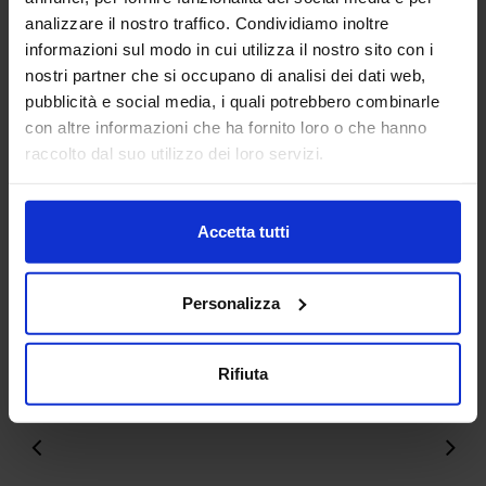
Novità di prodotto: KNIPEX
edilizia per intercettare la
analizzare il nostro traffico. Condividiamo inoltre
Twistor16
ripresa
informazioni sul modo in cui utilizza il nostro sito con i
nostri partner che si occupano di analisi dei dati web,
pubblicità e social media, i quali potrebbero combinarle
con altre informazioni che ha fornito loro o che hanno
raccolto dal suo utilizzo dei loro servizi.
Novità di prodotto: Edifici
“chiavi in mano”
personalizzati ad elevato
risparmio energetico
Accetta tutti
Media Partner
Personalizza
Rifiuta