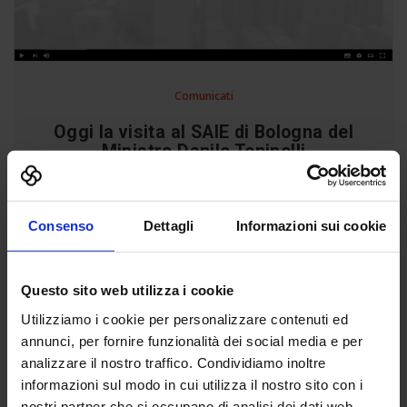
Comunicati
Oggi la visita al SAIE di Bologna del
Ministro Danilo Toninelli
19 Ott
Guarda il video » Le innovazioni tecnologiche
Consenso
Dettagli
Informazioni sui cookie
presentate in fiera testimoniano l’eccellenza italiana. Il
mercato è più veloce della normativa. Le aziende
chiedono di poter applicare le soluzioni studiate
Questo sito web utilizza i cookie
insieme ai professionisti. Venerdì 19 ottobre 2018 –
“Tengo moltissimo ad essere qui al SAIE di Bologna.
Utilizziamo i cookie per personalizzare contenuti ed
Sto visitando gli stand e sono convinto che dall’edilizia
annunci, per fornire funzionalità dei social media e per
[…]
analizzare il nostro traffico. Condividiamo inoltre
informazioni sul modo in cui utilizza il nostro sito con i
Leggi tutto »
nostri partner che si occupano di analisi dei dati web,