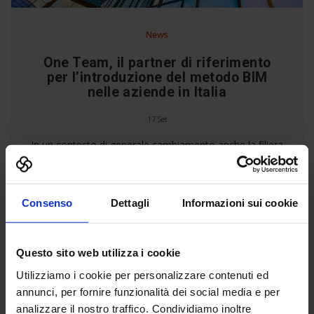
News
One Team, il partner di riferimento
per l’introduzione del metodo BIM
nelle aziende in Italia
17 Set
In un contesto di generale cambiamento anche la filiera
delle costruzioni vive una fase fortemente
caratterizzata da una crescente attenzione verso la
digitalizzazione. È in questo ambito che progettisti,
committenti, imprese e produttori di materiali,
Consenso
Dettagli
Informazioni sui cookie
tecnologie e soluzioni debbono fare i conti con il
Building Information Modeling, ovvero con un nuovo
modello di gestione del […]
Questo sito web utilizza i cookie
Utilizziamo i cookie per personalizzare contenuti ed
Leggi tutto »
annunci, per fornire funzionalità dei social media e per
analizzare il nostro traffico. Condividiamo inoltre