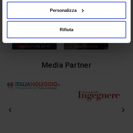
Personalizza
Rifiuta
MIT-Ance: Toninelli e Buia
su decreto sbloccacantieri,
Cni: i servizi d’ingegneria
semplificazione e
valgono l’1,5% del Pil
digitalizzazione
Media Partner