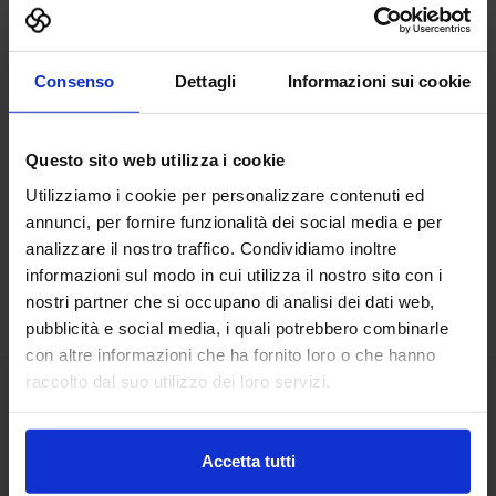
Contatti »
Consenso
Dettagli
Informazioni sui cookie
Questo sito web utilizza i cookie
Utilizziamo i cookie per personalizzare contenuti ed
Potrebbe interessarti anche
annunci, per fornire funzionalità dei social media e per
analizzare il nostro traffico. Condividiamo inoltre
informazioni sul modo in cui utilizza il nostro sito con i
nostri partner che si occupano di analisi dei dati web,
pubblicità e social media, i quali potrebbero combinarle
con altre informazioni che ha fornito loro o che hanno
raccolto dal suo utilizzo dei loro servizi.
Dall’Innovation Day a SAIE
2018. Intervista a Fabrizio
Buon costruire senza
Ferraris, Direttore
compromessi: colloquio
Accetta tutti
Marketing e
con Angelo Massimo
Comunicazione Harpaceas
Deldossi