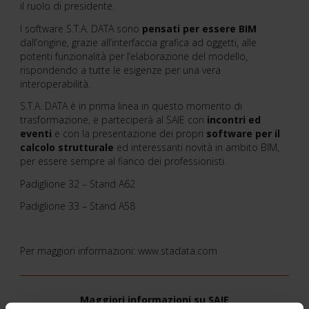
il ruolo di presidente.
I software S.T.A. DATA sono
pensati per essere BIM
dall’origine, grazie all’interfaccia grafica ad oggetti, alle
potenti funzionalità per l’elaborazione del modello,
rispondendo a tutte le esigenze per una vera
interoperabilità.
S.T.A. DATA è in prima linea in questo momento di
trasformazione, e parteciperà al SAIE con
incontri ed
eventi
e con la presentazione dei propri
software per il
calcolo strutturale
ed interessanti novità in ambito BIM,
per essere sempre al fianco dei professionisti.
Padiglione 32 – Stand A62
Padiglione 33 – Stand A58
Per maggiori informazioni: www.stadata.com
Maggiori informazioni su SAIE