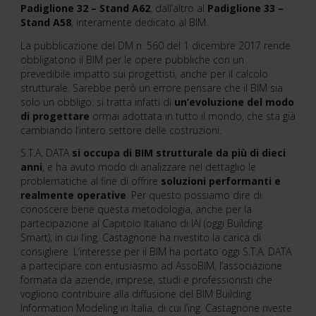
Padiglione 32 – Stand A62
, dall’altro al
Padiglione 33 –
Stand A58
, interamente dedicato al BIM.
La pubblicazione del DM n. 560 del 1 dicembre 2017 rende
obbligatorio il BIM per le opere pubbliche con un
prevedibile impatto sui progettisti, anche per il calcolo
strutturale. Sarebbe però un errore pensare che il BIM sia
solo un obbligo: si tratta infatti di
un’evoluzione del modo
di progettare
ormai adottata in tutto il mondo, che sta già
cambiando l’intero settore delle costruzioni.
S.T.A. DATA
si occupa di BIM strutturale da più di dieci
anni
, e ha avuto modo di analizzare nel dettaglio le
problematiche al fine di offrire
soluzioni performanti e
realmente operative
. Per questo possiamo dire di
conoscere bene questa metodologia, anche per la
partecipazione al Capitolo Italiano di IAI (oggi Building
Smart), in cui l’ing. Castagnone ha rivestito la carica di
consigliere. L’interesse per il BIM ha portato oggi S.T.A. DATA
a partecipare con entusiasmo ad AssoBIM, l’associazione
formata da aziende, imprese, studi e professionisti che
vogliono contribuire alla diffusione del BIM Building
Information Modeling in Italia, di cui l’ing. Castagnone riveste