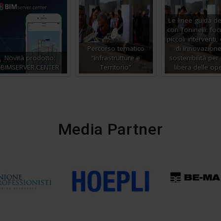
Le linee guida de
con Toninelli: fo
piccoli interventi, 
Percorso tematico
di innovazion
Novità prodotto:
“Infrastrutture e
sostenibilità per i
BIMSERVER.CENTER
Territorio”
libera delle op
Media Partner