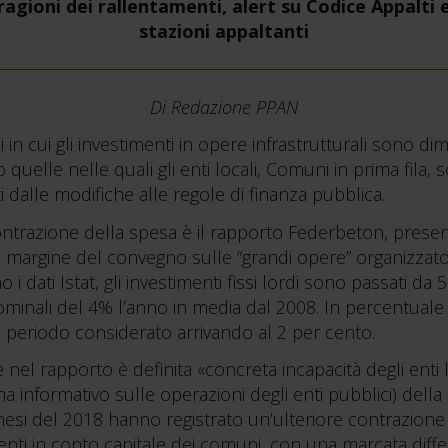
ragioni dei rallentamenti, alert su Codice Appalti e
stazioni appaltanti
Di Redazione PPAN
i in cui gli investimenti in opere infrastrutturali sono di
elle nelle quali gli enti locali, Comuni in prima fila, s
rti dalle modifiche alle regole di finanza pubblica.
ontrazione della spesa è il rapporto Federbeton, present
 margine del convegno sulle “grandi opere” organizzato
 dati Istat, gli investimenti fissi lordi sono passati da 5
minali del 4% l’anno in media dal 2008. In percentuale d
l periodo considerato arrivando al 2 per cento.
nel rapporto è definita «concreta incapacità degli enti lo
a informativo sulle operazioni degli enti pubblici) dell
o mesi del 2018 hanno registrato un’ulteriore contrazion
nti in conto capitale dei comuni, con una marcata differ