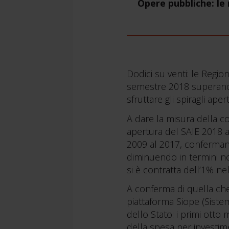
Opere pubbliche: le 
Dodici su venti: le Region
semestre 2018 superano qu
sfruttare gli spiragli ape
A dare la misura della c
apertura del SAIE 2018 a
2009 al 2017, confermano i
diminuendo in termini no
si è contratta dell’1% ne
A conferma di quella che 
piattaforma Siope (Sistem
dello Stato: i primi ott
della spesa per investime