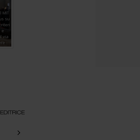
l MIT
cus su
criteri
e e
l via
ere