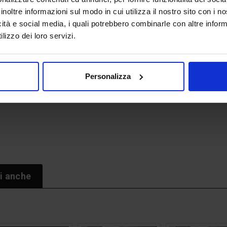
inoltre informazioni sul modo in cui utilizza il nostro sito con i 
e Appalti come sull’indispensabile azione di profe
icità e social media, i quali potrebbero combinarle con altre inform
committenza pubblica
, «le uniche in grado di garantire 
lizzo dei loro servizi.
eviste dal Codice».
fferenziale di crescita con i nostri partner europei – ha s
ieri – occorre adottare con urgenza misure che acceleri
Personalizza
 pubbliche necessarie per la qualità della vita e per l
i anche