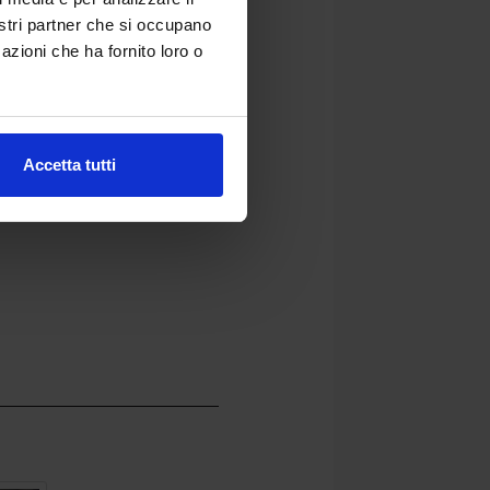
nostri partner che si occupano
ssionalizzazione e
azioni che ha fornito loro o
la piena attuazione delle
ottolineato il presidente
no la realizzazione e la
Accetta tutti
o sviluppo».