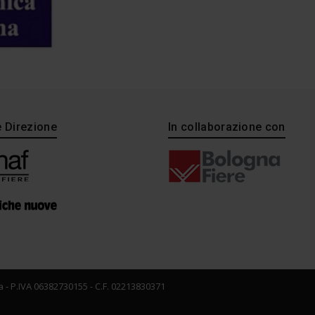
e Direzione
In collaborazione con
 - P.IVA 06382730155 - C.F. 02213830371