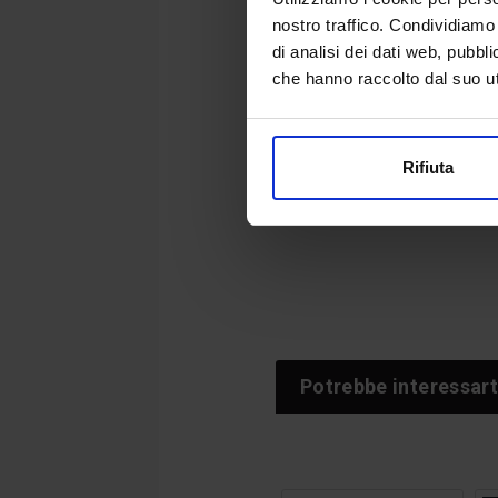
nostro traffico. Condividiamo 
Dito puntato sul Codic
di analisi dei dati web, pubbl
qualificazione della 
che hanno raccolto dal suo uti
rinnovate disposizioni pr
«Se si vuole ridurre il di
Federbeton, Roberto Call
Rifiuta
manutenzione delle opere
Potrebbe interessart