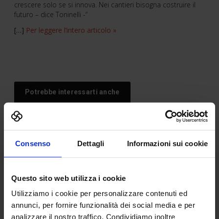
crescere solo se si innova. Nei cantieri bisogna costruire il
futuro – dice Toninelli -“
[…]
Per leggere l’intero articolo »
Potrebbe interessarti anche
Consenso
Dettagli
Informazioni sui cookie
ISI a SAIE2018 per
Questo sito web utilizza i cookie
promuovere la conoscenza
degli strumenti a
Utilizziamo i cookie per personalizzare contenuti ed
Novità di prodotto:
disposizione per effettuare
annunci, per fornire funzionalità dei social media e per
Skyconcrete®
interventi antisismici
analizzare il nostro traffico. Condividiamo inoltre