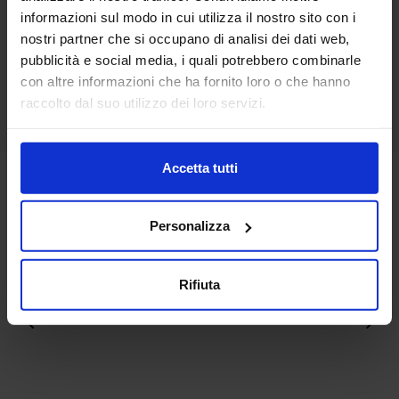
informazioni sul modo in cui utilizza il nostro sito con i
nostri partner che si occupano di analisi dei dati web,
pubblicità e social media, i quali potrebbero combinarle
con altre informazioni che ha fornito loro o che hanno
BolognaFiere affida la
raccolto dal suo utilizzo dei loro servizi.
gestione del SAIE a Senaf
del Gruppo Tecniche
Novità di prodotto:
Nuove
PROCEQ GPR LIVE
Accetta tutti
Media Partner
Personalizza
Rifiuta