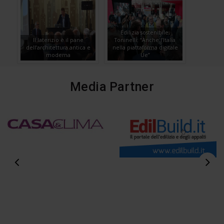
Edilizia sostenibile,
Il laterizio è il pane
Toninelli: “Anche l’Italia
dell’architettura antica e
nella piattaforma digitale
moderna
Ue”
Media Partner