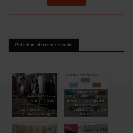
Potrebbe interessarti anche
ASSOBIM partecipa a
Le linee guida del MIT con
Digital&BIM Italia per
Toninelli: focus su piccoli
diffondere la cultura della
interventi, criteri di
digitalizzazione
innovazione e sostenibilità
dell’ambiente costruito e
per il via libera delle opere
del BIM.