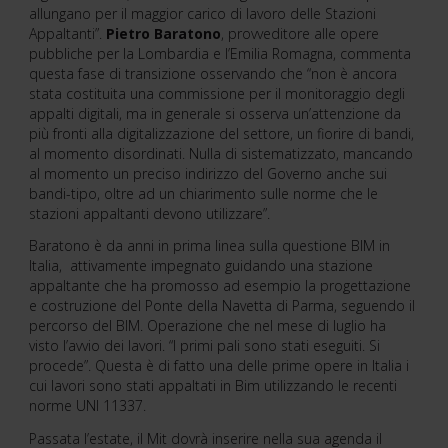
allungano per il maggior carico di lavoro delle Stazioni
Appaltanti”.
Pietro Baratono
, provveditore alle opere
pubbliche per la Lombardia e l’Emilia Romagna, commenta
questa fase di transizione osservando che “non è ancora
stata costituita una commissione per il monitoraggio degli
appalti digitali, ma in generale si osserva un’attenzione da
più fronti alla digitalizzazione del settore, un fiorire di bandi,
al momento disordinati. Nulla di sistematizzato, mancando
al momento un preciso indirizzo del Governo anche sui
bandi-tipo, oltre ad un chiarimento sulle norme che le
stazioni appaltanti devono utilizzare”.
Baratono è da anni in prima linea sulla questione BIM in
Italia, attivamente impegnato guidando una stazione
appaltante che ha promosso ad esempio la progettazione
e costruzione del Ponte della Navetta di Parma, seguendo il
percorso del BIM. Operazione che nel mese di luglio ha
visto l’avvio dei lavori. “I primi pali sono stati eseguiti. Si
procede”. Questa è di fatto una delle prime opere in Italia i
cui lavori sono stati appaltati in Bim utilizzando le recenti
norme UNI 11337.
Passata l’estate, il Mit dovrà inserire nella sua agenda il