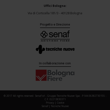
Uffici Bologna:
Via di Corticella 181/3 - 40128 Bologna
Progetto e Direzione
In collaborazione con
© 2017 All rights reserved. Senaf srl - Gruppo Tecniche Nuove Spa - P.IVA 06382730155 -
C.F. 02213830371
Privacy
|
Cookie
Senaf
|
Tecniche Nuove