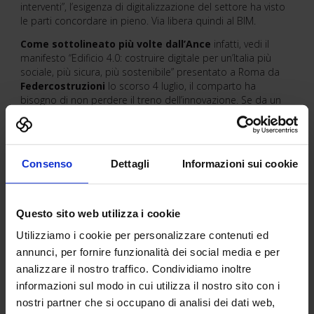
interventi”, l’esigenza di digitalizzazione del settore ha visto
le parti concordare in pieno. Via libera quindi al BIM.
Come sottolineato più volte dall’Ance
infatti, vedi il
manifesto “Edificio 4.0: costruire digitale per un’Italia più
sociale, più sicura, più sostenibile” presentato a Roma da
Federcostruzioni
lo scorso 4 luglio, il comparto ha
bisogno di non perdere il treno dell’innovazione. Se da un
lato questo dipende da un cambio di cultura da parte di
tutti gli attori della filiera, lo Stato può fare molto per fornire
gli strumenti giusti alle imprese.
Consenso
Dettagli
Informazioni sui cookie
Di Redazione PPAN
Questo sito web utilizza i cookie
Maggiori informazioni su SAIE
Utilizziamo i cookie per personalizzare contenuti ed
Contatti »
annunci, per fornire funzionalità dei social media e per
analizzare il nostro traffico. Condividiamo inoltre
informazioni sul modo in cui utilizza il nostro sito con i
nostri partner che si occupano di analisi dei dati web,