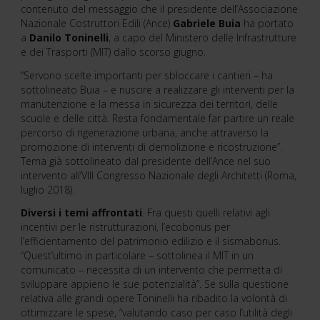
contenuto del messaggio che il presidente dell’Associazione
Nazionale Costruttori Edili (Ance)
Gabriele Buia
ha portato
a
Danilo Toninelli
, a capo del Ministero delle Infrastrutture
e dei Trasporti (MIT) dallo scorso giugno.
“Servono scelte importanti per sbloccare i cantieri – ha
sottolineato Buia – e riuscire a realizzare gli interventi per la
manutenzione e la messa in sicurezza dei territori, delle
scuole e delle città. Resta fondamentale far partire un reale
percorso di rigenerazione urbana, anche attraverso la
promozione di interventi di demolizione e ricostruzione”.
Tema già sottolineato dal presidente dell’Ance nel suo
intervento all’VIII Congresso Nazionale degli Architetti (Roma,
luglio 2018).
Diversi i temi affrontati
. Fra questi quelli relativi agli
incentivi per le ristrutturazioni, l’ecobonus per
l’efficientamento del patrimonio edilizio e il sismabonus.
“Quest’ultimo in particolare – sottolinea il MIT in un
comunicato – necessita di un intervento che permetta di
sviluppare appieno le sue potenzialità”. Se sulla questione
relativa alle grandi opere Toninelli ha ribadito la volontà di
ottimizzare le spese, “valutando caso per caso l’utilità degli