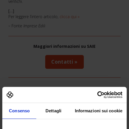
verifichi.
[…]
Per leggere l’intero articolo,
clicca qui »
–
Fonte
Imprese Edili
Maggiori informazioni su SAIE
Contatti »
Potrebbe interessarti anche
Consenso
Dettagli
Informazioni sui cookie