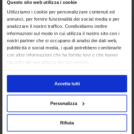
Questo sito web utilizza i cookie
Utilizziamo i cookie per personalizzare contenuti ed
annunci, per fornire funzionalità dei social media e per
analizzare il nostro traffico. Condividiamo inoltre
informazioni sul modo in cui utilizza il nostro sito con i
Rigenerazione urbana:
Siglato l’accordo fra
nostri partner che si occupano di analisi dei dati web,
tecnologie e sistemi digitali
Federbeton e Senaf per
per la sicurezza integrata
SAIE 2018
pubblicità e social media, i quali potrebbero combinarle
con altre informazioni che ha fornito loro o che hanno
raccolto dal suo utilizzo dei loro servizi.
Accetta tutti
Grande partecipazione
Novità di prodotto:
degli associati Assobim alla
Soluzione S900 Android di
prima assemblea ufficiale
Stonex
dei soci
Personalizza
Media Partner
Rifiuta