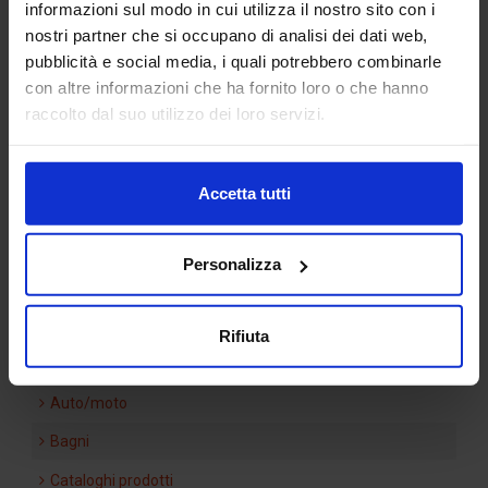
informazioni sul modo in cui utilizza il nostro sito con i
nostri partner che si occupano di analisi dei dati web,
pubblicità e social media, i quali potrebbero combinarle
con altre informazioni che ha fornito loro o che hanno
Categorie Blocchi CAD
raccolto dal suo utilizzo dei loro servizi.
Alberature
Accetta tutti
Arredi interni
Arredo giardini
Personalizza
Arredo urbano
Ascensori
Rifiuta
Attrezzature di cantiere
Auto/moto
Bagni
Cataloghi prodotti