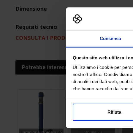
Dimensione
Requisiti tecnici
CONSULTA I PRODOTTI DELL'AZIENDA
Consenso
Questo sito web utilizza i c
Potrebbe interessarti anche
Utilizziamo i cookie per perso
nostro traffico. Condividiamo 
di analisi dei dati web, pubbl
che hanno raccolto dal suo uti
Rifiuta
F
Lampione stradale 05
Mobile 20