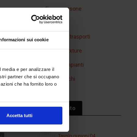
Figure persone
Handicap
Mobilità e trasporti
Informazioni sui cookie
Retini e texture
Simboli impianti
l media e per analizzare il
nostri partner che si occupano
Sport/giochi
azioni che ha fornito loro o
Il più cliccato
Accetta tutti
Tavolo riunioni 04
14