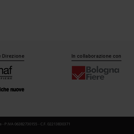
e Direzione
In collaborazione con
 - P.IVA 06382730155 - C.F. 02213830371