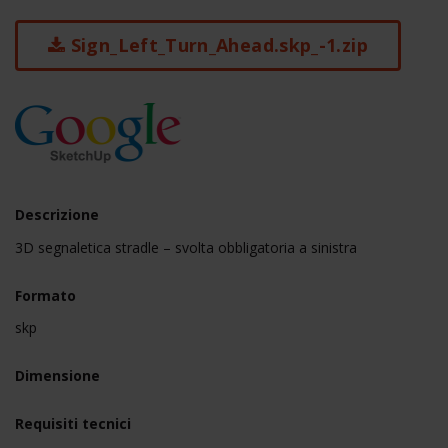
Sign_Left_Turn_Ahead.skp_-1.zip
Descrizione
3D segnaletica stradle – svolta obbligatoria a sinistra
Formato
skp
Dimensione
Requisiti tecnici