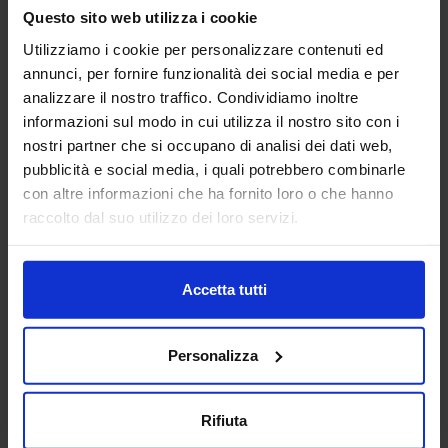
Questo sito web utilizza i cookie
Utilizziamo i cookie per personalizzare contenuti ed
Poltrona 01
Elettrodomestico
annunci, per fornire funzionalità dei social media e per
analizzare il nostro traffico. Condividiamo inoltre
informazioni sul modo in cui utilizza il nostro sito con i
nostri partner che si occupano di analisi dei dati web,
pubblicità e social media, i quali potrebbero combinarle
con altre informazioni che ha fornito loro o che hanno
raccolto dal suo utilizzo dei loro servizi.
Albero 20
Accetta tutti
Categorie Blocchi CAD
Personalizza
Alberature
Arredi interni
Rifiuta