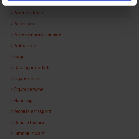
Arredo giardini
Arredo urbano
Ascensori
Attrezzature di cantiere
Auto/moto
Bagni
Cataloghi prodotti
Figure animali
Figure persone
Handicap
Mobilità e trasporti
Retini e texture
Simboli impianti