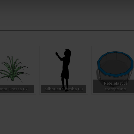
Rete elastica
anta Grassa 07
Silhouette bimba 03
trampolino