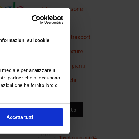
Figure persone
Handicap
Mobilità e trasporti
Informazioni sui cookie
Retini e texture
Simboli impianti
l media e per analizzare il
nostri partner che si occupano
Sport/giochi
azioni che ha fornito loro o
Il più cliccato
Accetta tutti
Tavolo riunioni 04