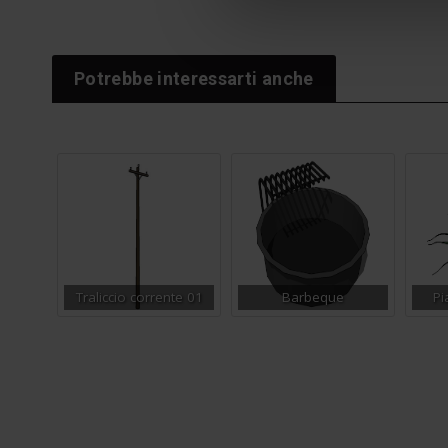
Potrebbe interessarti anche
Traliccio corrente 01
Barbeque
Pi