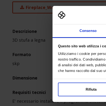
Fireplace_Wood-Stove_Floor-1.zip
Descrizione
Consenso
3D stufa a legna
Questo sito web utilizza i c
Utilizziamo i cookie per perso
Formato
nostro traffico. Condividiamo 
skp
di analisi dei dati web, pubbl
che hanno raccolto dal suo uti
Dimensione
Rifiuta
Requisiti tecnici
E' necessario installare il programma Sketch