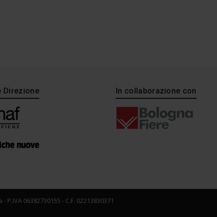
e Direzione
In collaborazione con
 - P.IVA 06382730155 - C.F. 02213830371