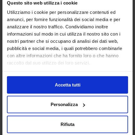
Questo sito web utilizza i cookie
Scrivania 01
Elettrodomestico 04
Utilizziamo i cookie per personalizzare contenuti ed
annunci, per fornire funzionalità dei social media e per
analizzare il nostro traffico. Condividiamo inoltre
informazioni sul modo in cui utilizza il nostro sito con i
nostri partner che si occupano di analisi dei dati web,
pubblicità e social media, i quali potrebbero combinarle
con altre informazioni che ha fornito loro o che hanno
Illuminazione pubblica
raccolto dal suo utilizzo dei loro servizi.
Accetta tutti
Categorie Blocchi CAD
Personalizza
Alberature
Arredi interni
Rifiuta
Arredo giardini