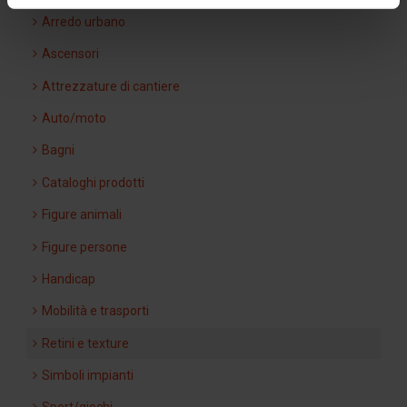
Arredo urbano
Ascensori
Attrezzature di cantiere
Auto/moto
Bagni
Cataloghi prodotti
Figure animali
Figure persone
Handicap
Mobilità e trasporti
Retini e texture
Simboli impianti