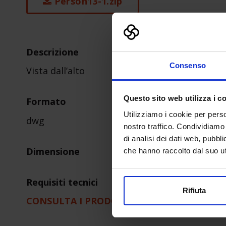
Person13-1.zip
Descrizione
Consenso
Vista dall’alto
Questo sito web utilizza i c
Formato
Utilizziamo i cookie per perso
dwg
nostro traffico. Condividiamo 
di analisi dei dati web, pubbl
Dimensione
che hanno raccolto dal suo uti
Requisiti tecnici
Rifiuta
CONSULTA I PRODOTTI DELL'AZIENDA