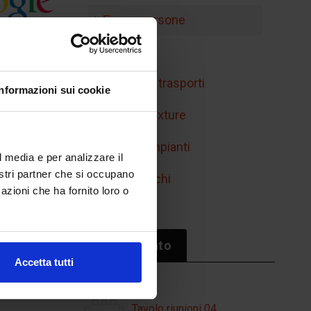
Figure persone
Handicap
Mobilità e trasporti
Informazioni sui cookie
Retini e texture
Simboli impianti
l media e per analizzare il
nostri partner che si occupano
Sport/giochi
azioni che ha fornito loro o
Il più cliccato
Accetta tutti
Tavolo riunioni 04