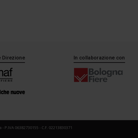
e Direzione
In collaborazione con
 - P.IVA 06382730155 - C.F. 02213830371