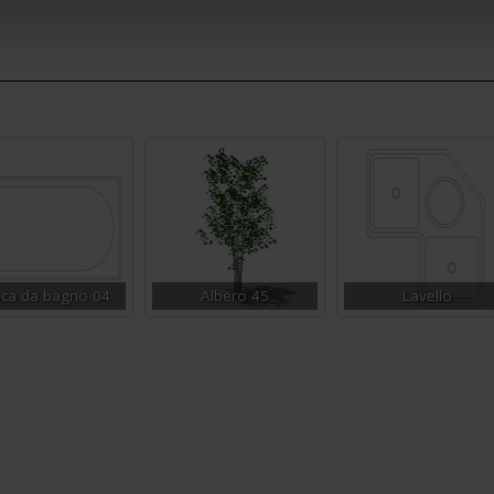
ca da bagno 04
Albero 45
Lavello