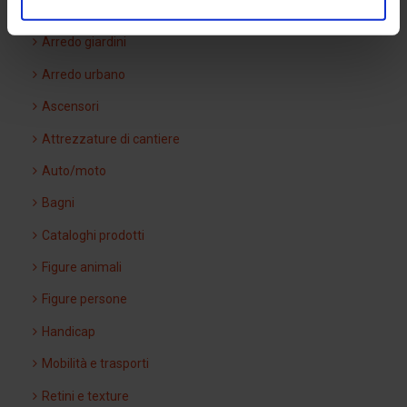
Arredi interni
Arredo giardini
Arredo urbano
Ascensori
Attrezzature di cantiere
Auto/moto
Bagni
Cataloghi prodotti
Figure animali
Figure persone
Handicap
Mobilità e trasporti
Retini e texture