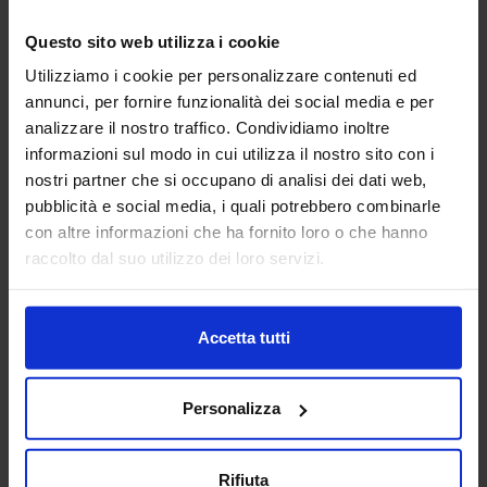
Questo sito web utilizza i cookie
Utilizziamo i cookie per personalizzare contenuti ed
Pianta Grassa 20
Piscina Olimpionica
annunci, per fornire funzionalità dei social media e per
analizzare il nostro traffico. Condividiamo inoltre
informazioni sul modo in cui utilizza il nostro sito con i
nostri partner che si occupano di analisi dei dati web,
pubblicità e social media, i quali potrebbero combinarle
con altre informazioni che ha fornito loro o che hanno
raccolto dal suo utilizzo dei loro servizi.
Tenda da campeggio
Accetta tutti
Categorie Blocchi CAD
Personalizza
Alberature
Rifiuta