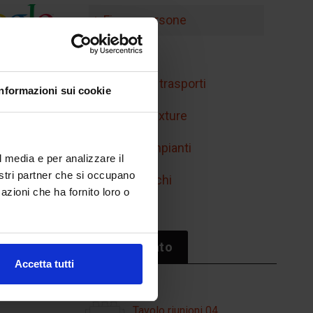
Figure persone
Handicap
Mobilità e trasporti
Informazioni sui cookie
Retini e texture
Simboli impianti
l media e per analizzare il
nostri partner che si occupano
Sport/giochi
azioni che ha fornito loro o
Il più cliccato
Accetta tutti
Tavolo riunioni 04