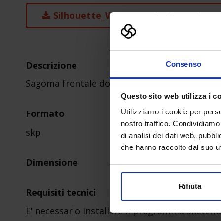
Silhouette_Woman_Pointing-1.zip
Descrizione
Consenso
Sagoma frontale donna
Questo sito web utilizza i c
Utilizziamo i cookie per perso
Formato
nostro traffico. Condividiamo 
skp
di analisi dei dati web, pubbl
che hanno raccolto dal suo uti
Dimensione
Rifiuta
Requisiti tecnici
E' necessario installare il programma Sketch