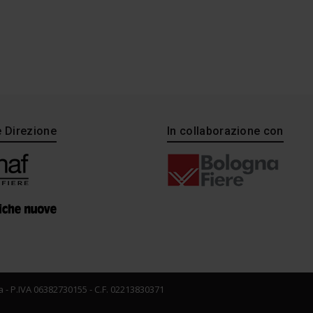
e Direzione
In collaborazione con
 - P.IVA 06382730155 - C.F. 02213830371