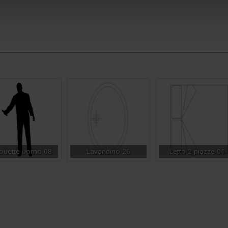
houette uomo 08
Lavandino 26
Letto 2 piazze 01