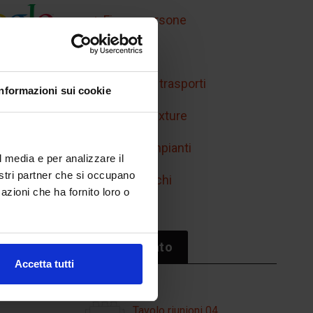
Figure persone
Handicap
Mobilità e trasporti
Informazioni sui cookie
Retini e texture
Simboli impianti
l media e per analizzare il
nostri partner che si occupano
Sport/giochi
azioni che ha fornito loro o
Il più cliccato
Accetta tutti
Tavolo riunioni 04