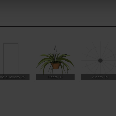
ano di lavoro 25
Pianta 07
Albero 19