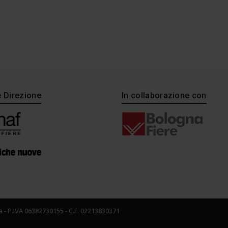
e Direzione
In collaborazione con
 - P.IVA 06382730155 - C.F. 02213830371