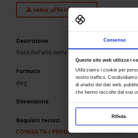
sedia_ufficio1-1.zip
Descrizione
Consenso
Vista dall’alto sedia pc
Questo sito web utilizza i c
Utilizziamo i cookie per perso
Formato
nostro traffico. Condividiamo 
dwg
di analisi dei dati web, pubbl
che hanno raccolto dal suo uti
Dimensione
Rifiuta
Requisiti tecnici
CONSULTA I PRODOTTI DELL'AZIENDA