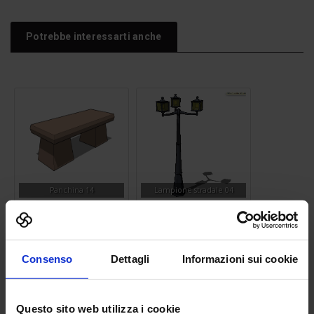
Potrebbe interessarti anche
Panchina 14
Lampione stradale 04
Consenso
Dettagli
Informazioni sui cookie
Questo sito web utilizza i cookie
Auto Mercedes
Simbolo Nord 08