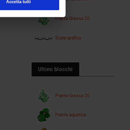
Accetta tutti
Pianta Grassa 20
Scala grafica
Ultimi blocchi
Pianta Grassa 20
Pianta aquatica