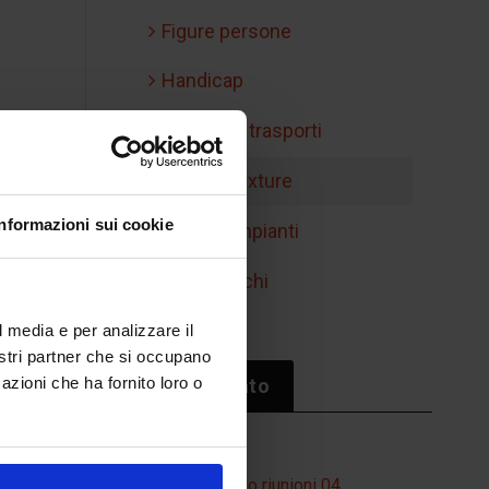
Figure persone
Handicap
Mobilità e trasporti
Retini e texture
Informazioni sui cookie
Simboli impianti
Sport/giochi
l media e per analizzare il
nostri partner che si occupano
azioni che ha fornito loro o
Il più cliccato
Tavolo riunioni 04