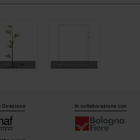
Lampione
stradale
18
Pino 01
Elettrodomestico 03
e Direzione
In collaborazione con