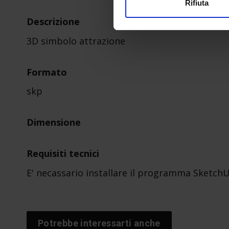
Rifiuta
Descrizione
3D simbolo attrazione
Formato
skp
Dimensione
Requisiti tecnici
E' necassario installare il programma Sketch
Potrebbe interessarti anche