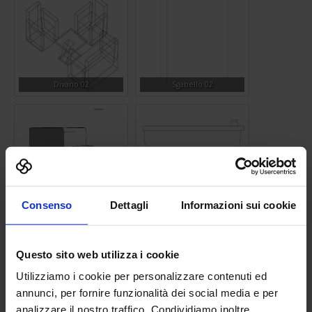
Divano 02
Sgabello 02
Consenso
Dettagli
Informazioni sui cookie
Camion tir
Bidet 05
Questo sito web utilizza i cookie
Utilizziamo i cookie per personalizzare contenuti ed
annunci, per fornire funzionalità dei social media e per
analizzare il nostro traffico. Condividiamo inoltre