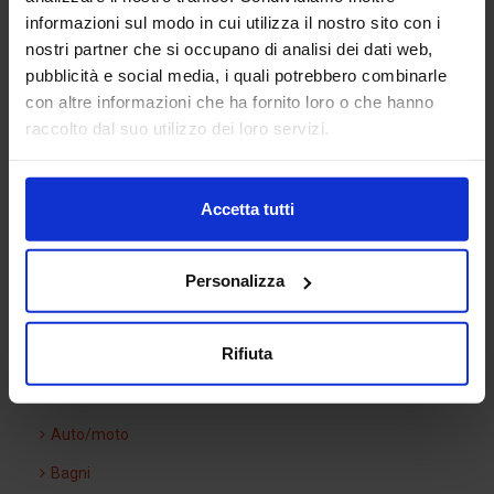
informazioni sul modo in cui utilizza il nostro sito con i
Mantenere la destra
nostri partner che si occupano di analisi dei dati web,
pubblicità e social media, i quali potrebbero combinarle
con altre informazioni che ha fornito loro o che hanno
Categorie Blocchi CAD
raccolto dal suo utilizzo dei loro servizi.
Alberature
Accetta tutti
Arredi interni
Arredo giardini
Personalizza
Arredo urbano
Rifiuta
Ascensori
Attrezzature di cantiere
Auto/moto
Bagni