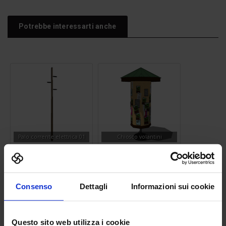
Potrebbe interessarti anche
Palo corrente elettrica 01
Chiosco volantini
Consenso
Dettagli
Informazioni sui cookie
Questo sito web utilizza i cookie
Lavatrice
Lampione stradale 06