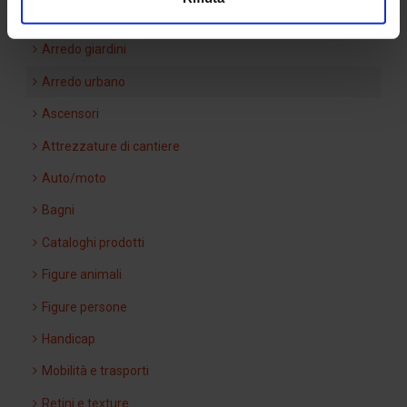
Arredi interni
Arredo giardini
Arredo urbano
Ascensori
Attrezzature di cantiere
Auto/moto
Bagni
Cataloghi prodotti
Figure animali
Figure persone
Handicap
Mobilità e trasporti
Retini e texture