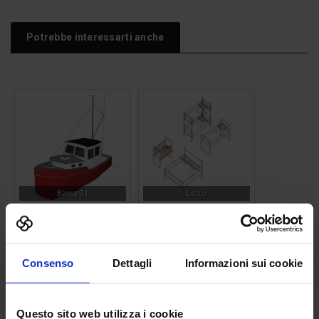
Potrebbe interessarti anche
Barca 01
Letto
Consenso
Dettagli
Informazioni sui cookie
Questo sito web utilizza i cookie
Cassetta postale
Camino