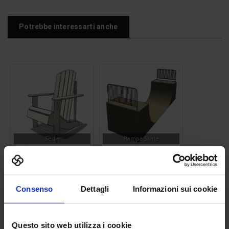
Potrebbe interessarti anche
Sedia
Rampa Skate
Consenso
Dettagli
Informazioni sui cookie
Questo sito web utilizza i cookie
Silhouette uomo 15
Recinzione 01