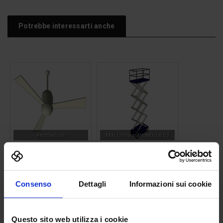
Potrebbe interessarti anche
Ventilatore
Macchina sollevatrice 03
Consenso
Dettagli
Informazioni sui cookie
Questo sito web utilizza i cookie
Vasca da bagno 01
Divieto di svolta a sinistra