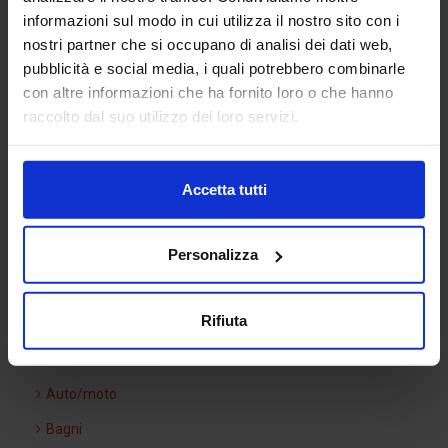
informazioni sul modo in cui utilizza il nostro sito con i
Cassetta postale
nostri partner che si occupano di analisi dei dati web,
pubblicità e social media, i quali potrebbero combinarle
con altre informazioni che ha fornito loro o che hanno
Categorie Blocchi CAD
raccolto dal suo utilizzo dei loro servizi.
Alberature
Accetta tutti
Arredi interni
Arredo giardini
Personalizza
Arredo urbano
Rifiuta
Ascensori
Attrezzature di cantiere
Auto/moto
Bagni