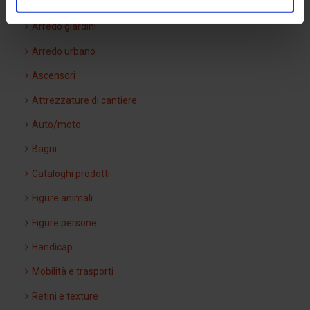
Arredi interni
Arredo giardini
Arredo urbano
Ascensori
Attrezzature di cantiere
Auto/moto
Bagni
Cataloghi prodotti
Figure animali
Figure persone
Handicap
Mobilità e trasporti
Retini e texture