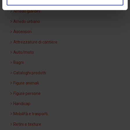
Arredi interni
Arredo giardini
Arredo urbano
Ascensori
Attrezzature di cantiere
Auto/moto
Bagni
Cataloghi prodotti
Figure animali
Figure persone
Handicap
Mobilità e trasporti
Retini e texture