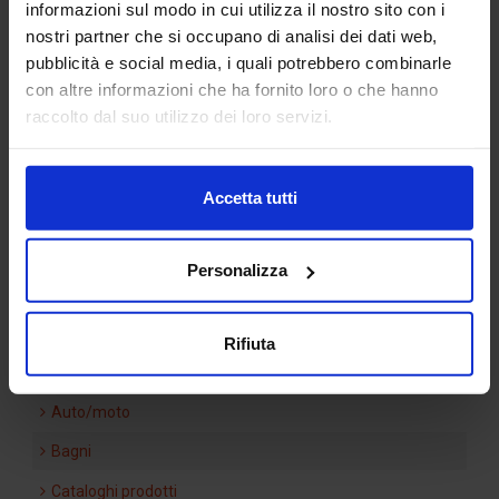
informazioni sul modo in cui utilizza il nostro sito con i
nostri partner che si occupano di analisi dei dati web,
pubblicità e social media, i quali potrebbero combinarle
con altre informazioni che ha fornito loro o che hanno
Categorie Blocchi CAD
raccolto dal suo utilizzo dei loro servizi.
Alberature
Accetta tutti
Arredi interni
Arredo giardini
Personalizza
Arredo urbano
Ascensori
Rifiuta
Attrezzature di cantiere
Auto/moto
Bagni
Cataloghi prodotti