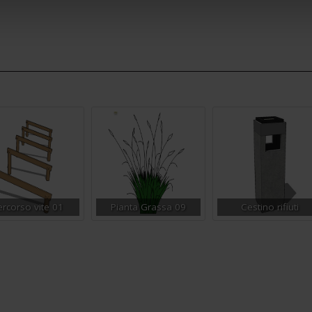
ercorso vite 01
Pianta Grassa 09
Cestino rifiuti