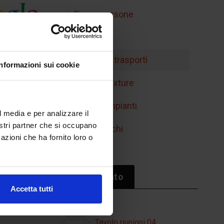
Figure persone
Handicap
Mobilità e trasporti
Informazioni sui cookie
Retini e texture
Simboli impianti
l media e per analizzare il
nostri partner che si occupano
Sport/giochi
azioni che ha fornito loro o
Il più cliccato
Accetta tutti
Tavolo riunioni 04