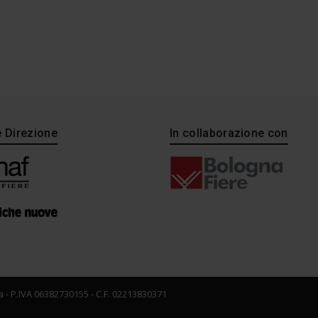
e Direzione
In collaborazione con
 - P.IVA 06382730155 - C.F. 02213830371