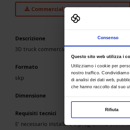
Commercial_Truck_Transfer-1.zip
Descrizione
Consenso
3D truck commerciale
Questo sito web utilizza i c
Utilizziamo i cookie per perso
Formato
nostro traffico. Condividiamo 
skp
di analisi dei dati web, pubbl
che hanno raccolto dal suo uti
Dimensione
Rifiuta
Requisiti tecnici
E' necessario installare il programma Sketch