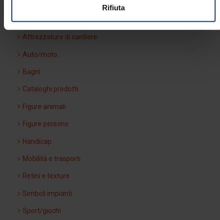
Arredo urbano
Rifiuta
Ascensori
Attrezzature di cantiere
Auto/moto
Bagni
Cataloghi prodotti
Figure animali
Figure persone
Handicap
Mobilità e trasporti
Retini e texture
Simboli impianti
Sport/giochi