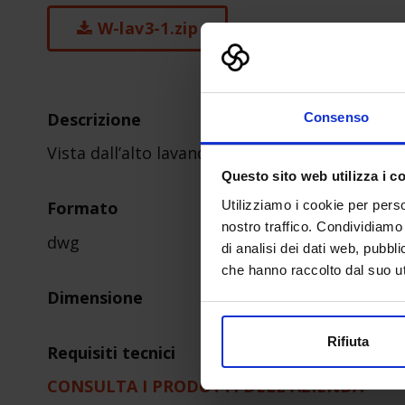
W-lav3-1.zip
Descrizione
Consenso
Vista dall’alto lavandino
Questo sito web utilizza i c
Utilizziamo i cookie per perso
Formato
nostro traffico. Condividiamo 
dwg
di analisi dei dati web, pubbl
che hanno raccolto dal suo uti
Dimensione
Rifiuta
Requisiti tecnici
CONSULTA I PRODOTTI DELL'AZIENDA