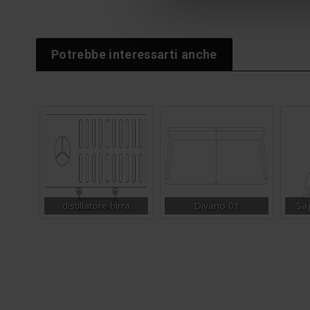
Potrebbe interessarti anche
distillatore birra
Divano 01
Sa