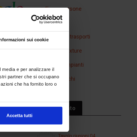
Figure persone
Handicap
Mobilità e trasporti
Informazioni sui cookie
Retini e texture
Simboli impianti
l media e per analizzare il
nostri partner che si occupano
Sport/giochi
azioni che ha fornito loro o
Il più cliccato
Accetta tutti
Tavolo riunioni 04