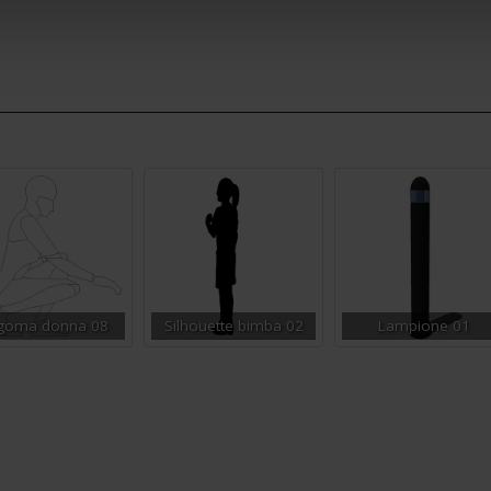
goma donna 08
Silhouette bimba 02
Lampione 01