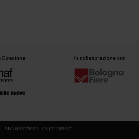
e Direzione
In collaborazione con
 - P.IVA 06382730155 - C.F. 02213830371