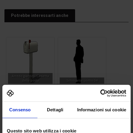
Potrebbe interessarti anche
Arredo giardini- Cassetta
della posta
Silhouette uomo 04
Consenso
Dettagli
Informazioni sui cookie
Questo sito web utilizza i cookie
Tavolo riunioni 04
Albero 02