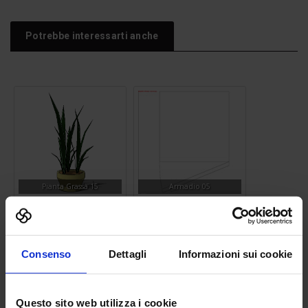
Potrebbe interessarti anche
Pianta Grassa 15
Armadio 05
Consenso
Dettagli
Informazioni sui cookie
Blocchi cad Libreria
Questo sito web utilizza i cookie
Water Closet 03
persone