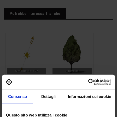
Potrebbe interessarti anche
Simbolo Nord 07
Albero 38
Consenso
Dettagli
Informazioni sui cookie
Questo sito web utilizza i cookie
Palo corrente elettrica 02
Silhouette donna 11