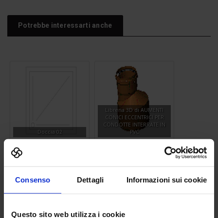
Potrebbe interessarti anche
Libreria 3D di AUMENTI
CONICI ECCENTRICI PER
CONDOTTE INTERRATE IN
Doccia 02
PVC
Consenso
Dettagli
Informazioni sui cookie
Questo sito web utilizza i cookie
Doccia 08
Stereo