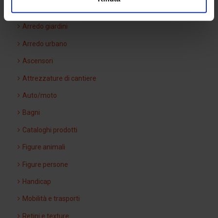
Arredi interni
Arredo giardini
Arredo urbano
Ascensori
Attrezzature di cantiere
Auto/moto
Bagni
Cataloghi prodotti
Figure animali
Figure persone
Handicap
Mobilità e trasporti
Retini e texture