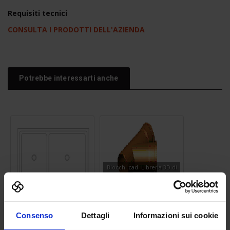
Requisiti tecnici
CONSULTA I PRODOTTI DELL'AZIENDA
Potrebbe interessarti anche
Blocchi cad. Libreria 3D di
DERIVAZIONI 45° M PER
CONDOTTE INTERRATE IN
Lavello 27
PVC
Consenso
Dettagli
Informazioni sui cookie