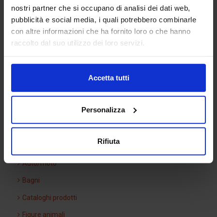
nostri partner che si occupano di analisi dei dati web,
pubblicità e social media, i quali potrebbero combinarle
Categorie Blocchi CAD
con altre informazioni che ha fornito loro o che hanno
raccolto dal suo utilizzo dei loro servizi.
Alberature
Accetta tutti
Arredi interni
Arredo giardini
Personalizza
Arredo urbano
Ascensori
Rifiuta
Attrezzature di cantiere
Auto/moto
Bagni
Cataloghi prodotti
Figure animali