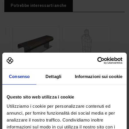
Potrebbe interessarti anche
Lampione
stradale
18
Panchina 23
Sagoma uomo 03
Consenso
Dettagli
Informazioni sui cookie
Questo sito web utilizza i cookie
Utilizziamo i cookie per personalizzare contenuti ed
annunci, per fornire funzionalità dei social media e per
Albero 07
Cassetta postale
analizzare il nostro traffico. Condividiamo inoltre
informazioni sul modo in cui utilizza il nostro sito con i