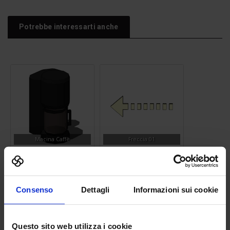
Potrebbe interessarti anche
Macina Caffè
Freccia 01
Consenso
Dettagli
Informazioni sui cookie
Questo sito web utilizza i cookie
Abat-jour
Lavandino 08