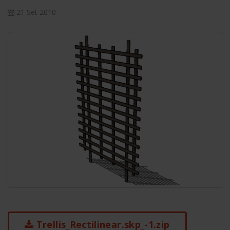
21 Set 2010
Trellis_Rectilinear.skp_-1.zip