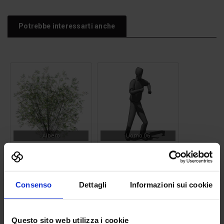
Potrebbe interessarti anche
Albero
Uomo 06
Consenso
Dettagli
Informazioni sui cookie
Questo sito web utilizza i cookie
Panchina 15
Tavolo Ping Pong