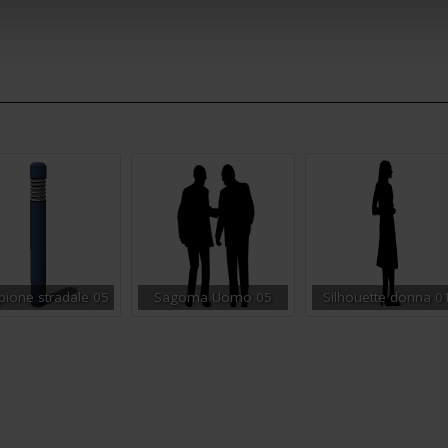
ione stradale 05
Sagoma Uomo 05
Silhouette donna 0