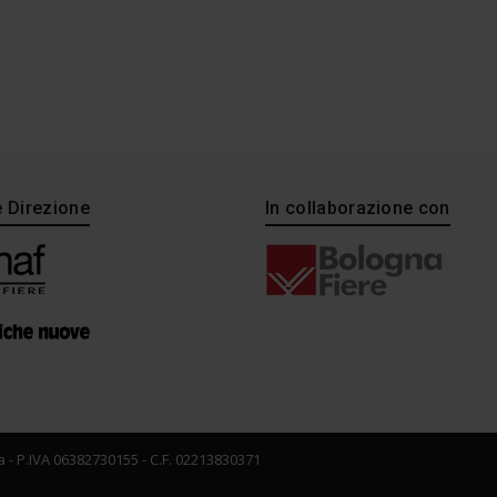
e Direzione
In collaborazione con
 - P.IVA 06382730155 - C.F. 02213830371