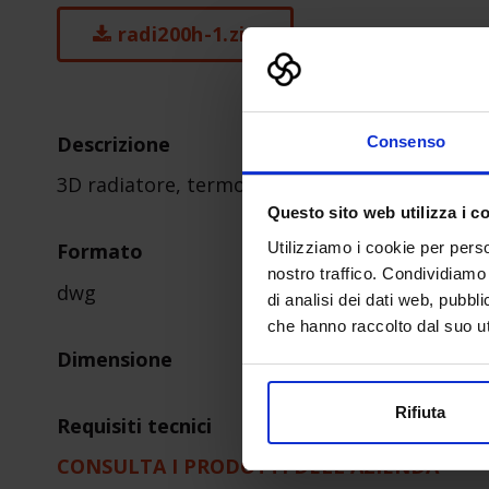
radi200h-1.zip
Descrizione
Consenso
3D radiatore, termoarredo
Questo sito web utilizza i c
Utilizziamo i cookie per perso
Formato
nostro traffico. Condividiamo 
dwg
di analisi dei dati web, pubbl
che hanno raccolto dal suo uti
Dimensione
Rifiuta
Requisiti tecnici
CONSULTA I PRODOTTI DELL'AZIENDA