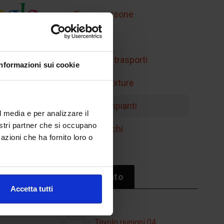
Figure persone
Handicap
Mobilità e trasporti
Informazioni sui cookie
Retini e texture
Simboli impianti
l media e per analizzare il
nostri partner che si occupano
Sport/giochi
azioni che ha fornito loro o
Il più cliccato
Accetta tutti
Tavolo riunioni 04