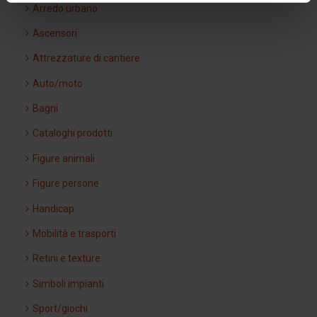
Arredo urbano
Ascensori
Attrezzature di cantiere
Auto/moto
Bagni
Cataloghi prodotti
Figure animali
Figure persone
Handicap
Mobilità e trasporti
Retini e texture
Simboli impianti
Sport/giochi