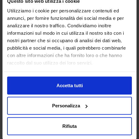
Questo sito web utilizza i cookie
Semaforo percorso
veicolare 01
Lavello 02
Utilizziamo i cookie per personalizzare contenuti ed
annunci, per fornire funzionalità dei social media e per
analizzare il nostro traffico. Condividiamo inoltre
informazioni sul modo in cui utilizza il nostro sito con i
nostri partner che si occupano di analisi dei dati web,
pubblicità e social media, i quali potrebbero combinarle
con altre informazioni che ha fornito loro o che hanno
Lampione stradale 08
raccolto dal suo utilizzo dei loro servizi.
Accetta tutti
Categorie Blocchi CAD
Personalizza
Alberature
Arredi interni
Rifiuta
Arredo giardini