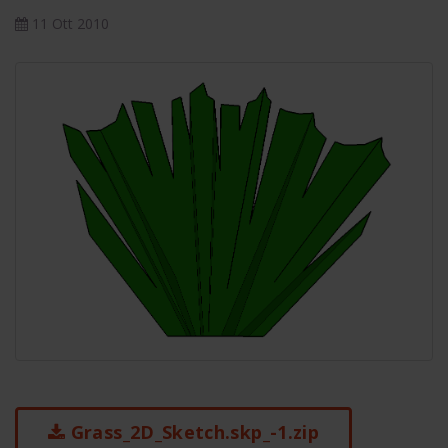
11 Ott 2010
Grass_2D_Sketch.skp_-1.zip