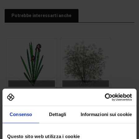
Potrebbe interessarti anche
Iris
Albero
Consenso
Dettagli
Informazioni sui cookie
Questo sito web utilizza i cookie
Rampa Skate
Autovettura Minivan