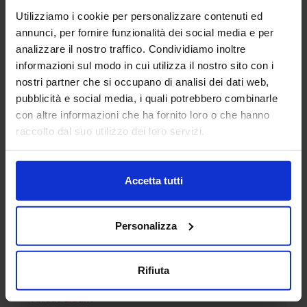
Utilizziamo i cookie per personalizzare contenuti ed
annunci, per fornire funzionalità dei social media e per
analizzare il nostro traffico. Condividiamo inoltre
informazioni sul modo in cui utilizza il nostro sito con i
nostri partner che si occupano di analisi dei dati web,
pubblicità e social media, i quali potrebbero combinarle
con altre informazioni che ha fornito loro o che hanno
Simbolo area di interesse
raccolto dal suo utilizzo dei loro servizi.
Accetta tutti
Categorie Blocchi CAD
Personalizza
Alberature
Arredi interni
Rifiuta
Arredo giardini
Arredo urbano