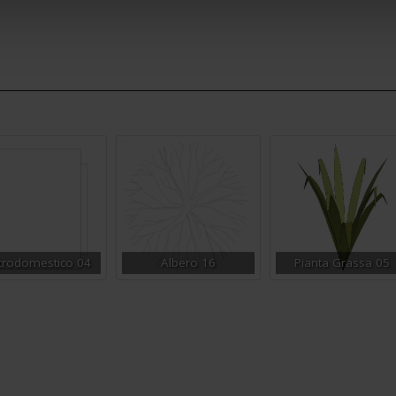
ttrodomestico 04
Albero 16
Pianta Grassa 05