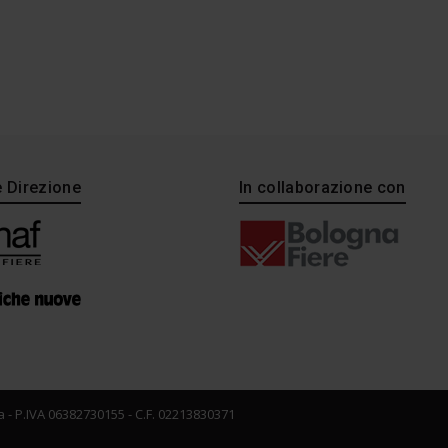
e Direzione
In collaborazione con
 - P.IVA 06382730155 - C.F. 02213830371