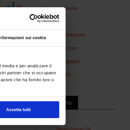
Figure persone
Handicap
Mobilità e trasporti
Informazioni sui cookie
Retini e texture
Simboli impianti
l media e per analizzare il
nostri partner che si occupano
Sport/giochi
azioni che ha fornito loro o
Il più cliccato
Accetta tutti
Tavolo riunioni 04