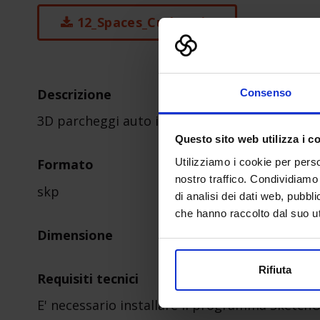
12_Spaces_Curb-1.zip
Descrizione
Consenso
3D parcheggi auto in linea
Questo sito web utilizza i c
Utilizziamo i cookie per perso
Formato
nostro traffico. Condividiamo 
skp
di analisi dei dati web, pubbl
che hanno raccolto dal suo uti
Dimensione
Rifiuta
Requisiti tecnici
E' necessario installare il programma Sketch