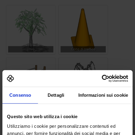
Ulivo
Cono di traffico
Libreria 3D di SIFONI O-O
Consenso
Dettagli
Informazioni sui cookie
PER CONDOTTE INTERRATE
Percorso vite 04
IN PVC
Questo sito web utilizza i cookie
Utilizziamo i cookie per personalizzare contenuti ed
annunci, per fornire funzionalità dei social media e per