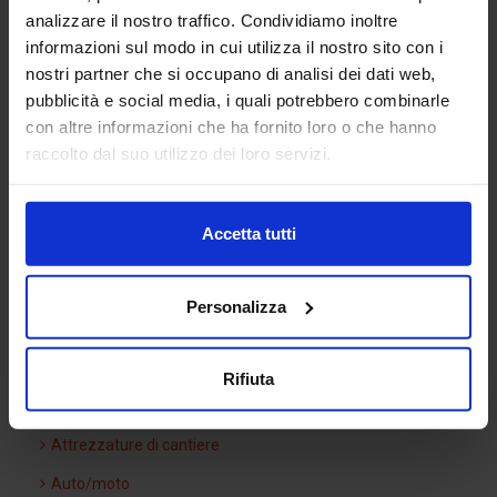
analizzare il nostro traffico. Condividiamo inoltre
informazioni sul modo in cui utilizza il nostro sito con i
Silhouette bimba 02
nostri partner che si occupano di analisi dei dati web,
pubblicità e social media, i quali potrebbero combinarle
con altre informazioni che ha fornito loro o che hanno
raccolto dal suo utilizzo dei loro servizi.
Categorie Blocchi CAD
Accetta tutti
Alberature
Arredi interni
Personalizza
Arredo giardini
Arredo urbano
Rifiuta
Ascensori
Attrezzature di cantiere
Auto/moto